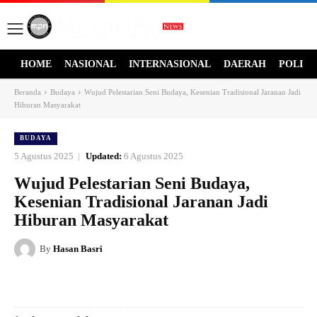
HOME
NASIONAL
INTERNASIONAL
DAERAH
POLITI
Beranda
Budaya
Wujud Pelestarian Seni Budaya, Kesenian Tradisional Jaranan Jadi
Hiburan Masyarakat
BUDAYA
5 Agustus 2025
Updated:
6 Agustus 2025
Wujud Pelestarian Seni Budaya,
Kesenian Tradisional Jaranan Jadi
Hiburan Masyarakat
By
Hasan Basri