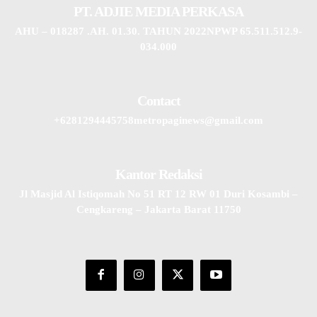
PT. ADJIE MEDIA PERKASA
AHU – 018287 .AH. 01.30. TAHUN 2022NPWP 65.511.512.9-
034.000
Contact
+6281294445758metropaginews@gmail.com
Kantor Redaksi
Jl Masjid Al Istiqomah No 51 RT 12 RW 01 Duri Kosambi –
Cengkareng – Jakarta Barat 11750