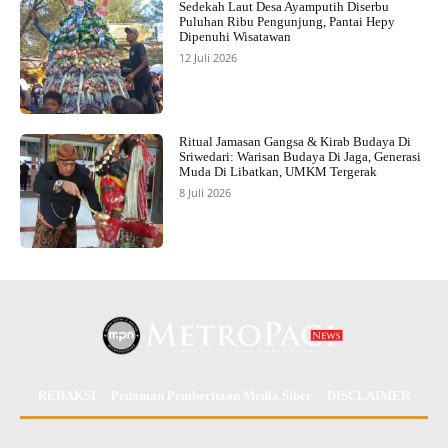
Sedekah Laut Desa Ayamputih Diserbu
Puluhan Ribu Pengunjung, Pantai Hepy
Dipenuhi Wisatawan
12 Juli 2026
Ritual Jamasan Gangsa & Kirab Budaya Di
Sriwedari: Warisan Budaya Di Jaga, Generasi
Muda Di Libatkan, UMKM Tergerak
8 Juli 2026
REDAKSI
Pedoman Pemberitaan Media Siber
DISCLAIMER