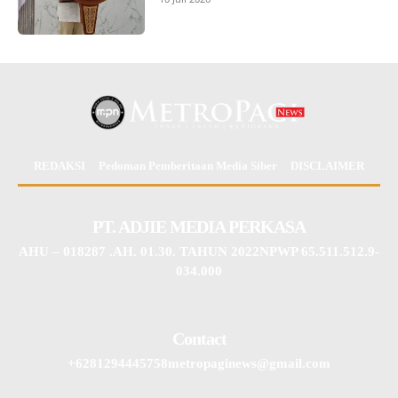
REDAKSI
Pedoman Pemberitaan Media Siber
DISCLAIMER
PT. ADJIE MEDIA PERKASA
AHU – 018287 .AH. 01.30. TAHUN 2022NPWP 65.511.512.9-
034.000
Contact
+6281294445758metropaginews@gmail.com