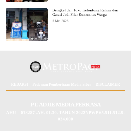
Bengkel dan Toko Kelontong Rahma dari
Garasi Jadi Pilar Komunitas Warga
5 Mei 2026
REDAKSI
Pedoman Pemberitaan Media Siber
DISCLAIMER
PT. ADJIE MEDIA PERKASA
AHU – 018287 .AH. 01.30. TAHUN 2022NPWP 65.511.512.9-
034.000