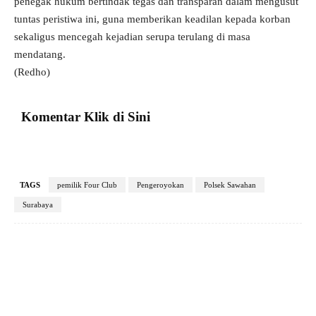
penegak hukum bertindak tegas dan transparan dalam mengusut
tuntas peristiwa ini, guna memberikan keadilan kepada korban
sekaligus mencegah kejadian serupa terulang di masa
mendatang.
(Redho)
Komentar Klik di Sini
TAGS
pemilik Four Club
Pengeroyokan
Polsek Sawahan
Surabaya
Facebook
X
Pinterest
VK