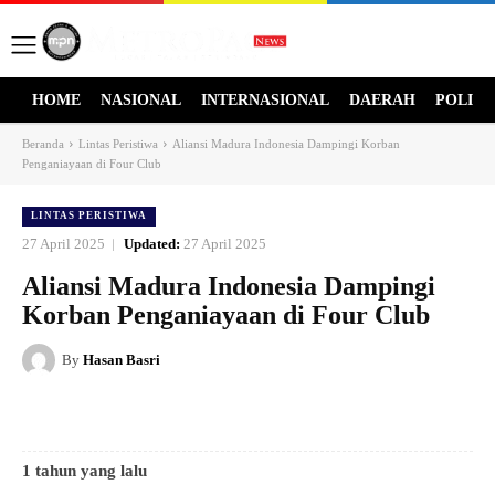
HOME
NASIONAL
INTERNASIONAL
DAERAH
POLITI
Beranda
Lintas Peristiwa
Aliansi Madura Indonesia Dampingi Korban
Penganiayaan di Four Club
LINTAS PERISTIWA
27 April 2025
Updated:
27 April 2025
Aliansi Madura Indonesia Dampingi
Korban Penganiayaan di Four Club
By
Hasan Basri
1 tahun yang lalu