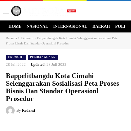
HOME
NASIONAL
INTERNASIONAL
DAERAH
POLITI
Beranda
Ekonomi
Bappelitbangda Kota Cimahi Selenggarakan Sosialisasi Peta
Proses Bisnis Dan Standar Operasionl Prosedur
EKONOMI
PEMBANGUNAN
28 Juli 2022
Updated:
28 Juli 2022
Bappelitbangda Kota Cimahi
Selenggarakan Sosialisasi Peta Proses
Bisnis Dan Standar Operasionl
Prosedur
By
Redaksi