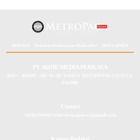
REDAKSI
Pedoman Pemberitaan Media Siber
DISCLAIMER
PT. ADJIE MEDIA PERKASA
AHU – 018287 .AH. 01.30. TAHUN 2022NPWP 65.511.512.9-
034.000
Contact
+6281294445758metropaginews@gmail.com
Kantor Redaksi