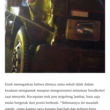
Enok menegaskan bahwa dirinya sama sekali tidak dalam
keadaan mengantuk maupun mengonsumsi minuman beralkohol
saat menyetir. Kecepatan truk pun tergolong lambat, baru saja
mulai bergerak dari posisi berhenti. “Sebenarnya ini masalah
sepele, cuma karena saya kurang hati-hati dan terburu-buru