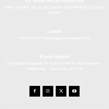
PT. ADJIE MEDIA PERKASA
AHU – 018287 .AH. 01.30. TAHUN 2022NPWP 65.511.512.9-
034.000
Contact
+6281294445758metropaginews@gmail.com
Kantor Redaksi
Jl Masjid Al Istiqomah No 51 RT 12 RW 01 Duri Kosambi –
Cengkareng – Jakarta Barat 11750