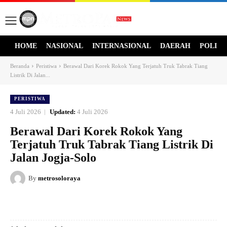
HOME
NASIONAL
INTERNASIONAL
DAERAH
POLITI
Beranda
Peristiwa
Berawal Dari Korek Rokok Yang Terjatuh Truk Tabrak Tiang
Listrik Di Jalan...
PERISTIWA
4 Juli 2026
Updated:
4 Juli 2026
Berawal Dari Korek Rokok Yang
Terjatuh Truk Tabrak Tiang Listrik Di
Jalan Jogja-Solo
By
metrosoloraya