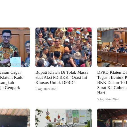
X
Pinterest
VK
WhatsApp
wasan Cagar
Bupati Klaten Di Tolak Massa
DPRD Klaten Di
Klaten: Kado
Saat Aksi PD BKK “Orasi Ini
Tegas : Bentuk 
 Langkah
Khusus Untuk DPRD”
BKK Dalam 10 H
uju Geopark
Surat Ke Guben
5 Agustus 2026
Hari
5 Agustus 2026