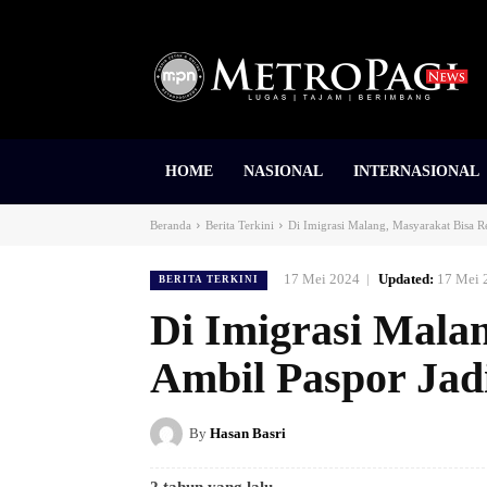
HOME
NASIONAL
INTERNASIONAL
Beranda
Berita Terkini
Di Imigrasi Malang, Masyarakat Bisa R
17 Mei 2024
Updated:
17 Mei 
BERITA TERKINI
Di Imigrasi Mala
Ambil Paspor Jadi
By
Hasan Basri