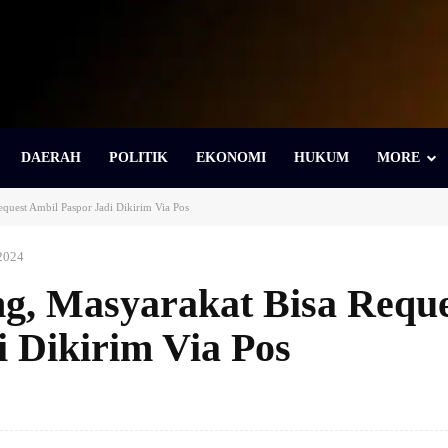
DAERAH
POLITIK
EKONOMI
HUKUM
MORE
equest Ambil Paspor Jadi Dikirim Via Pos
2024
ng, Masyarakat Bisa Requ
 Dikirim Via Pos
Bagikan