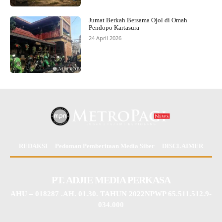
Jumat Berkah Bersama Ojol di Omah
Pendopo Kartasura
24 April 2026
REDAKSI
Pedoman Pemberitaan Media Siber
DISCLAIMER
PT. ADJIE MEDIA PERKASA
AHU – 018287 .AH. 01.30. TAHUN 2022NPWP 65.511.512.9-
034.000