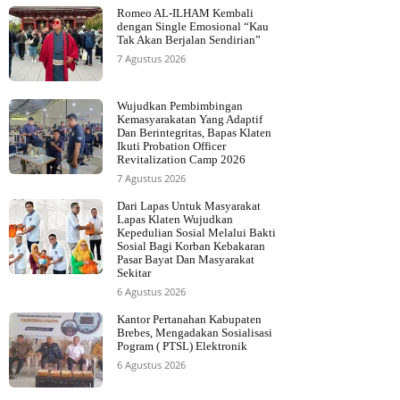
Romeo AL-ILHAM Kembali
dengan Single Emosional “Kau
Tak Akan Berjalan Sendirian”
7 Agustus 2026
Wujudkan Pembimbingan
Kemasyarakatan Yang Adaptif
Dan Berintegritas, Bapas Klaten
Ikuti Probation Officer
Revitalization Camp 2026
7 Agustus 2026
Dari Lapas Untuk Masyarakat
Lapas Klaten Wujudkan
Kepedulian Sosial Melalui Bakti
Sosial Bagi Korban Kebakaran
Pasar Bayat Dan Masyarakat
Sekitar
6 Agustus 2026
Kantor Pertanahan Kabupaten
Brebes, Mengadakan Sosialisasi
Pogram ( PTSL) Elektronik
6 Agustus 2026