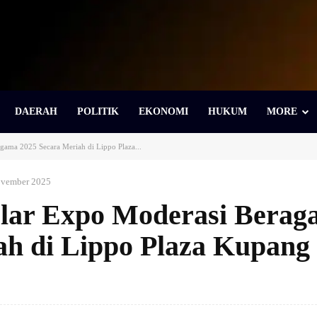
DAERAH
POLITIK
EKONOMI
HUKUM
MORE
ama 2025 Secara Meriah di Lippo Plaza...
ovember 2025
ar Expo Moderasi Berag
ah di Lippo Plaza Kupang
Bagikan