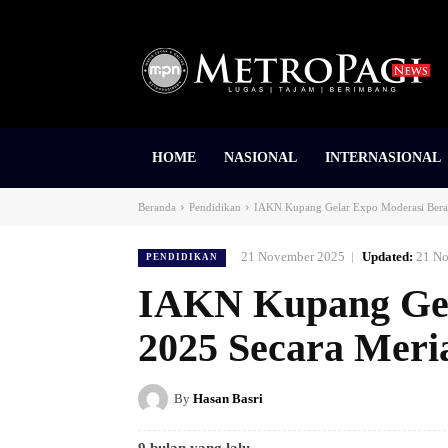
HOME
NASIONAL
INTERNASIONAL
Beranda
Pendidikan
IAKN Kupang Gelar Expo Moderasi Berag
21 November 2025
Updated:
21 N
PENDIDIKAN
IAKN Kupang Gel
2025 Secara Meri
By
Hasan Basri