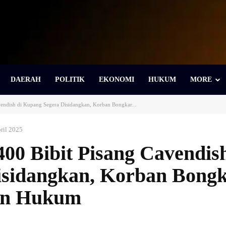
DAERAH
POLITIK
EKONOMI
HUKUM
MORE
vendish di Kupang Segera Disidangkan, Korban Bongkar...
ril 2025
00 Bibit Pisang Cavendish
isidangkan, Korban Bong
an Hukum
Bagikan