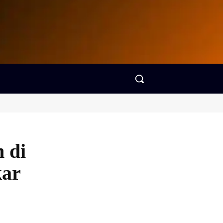
 di
kar