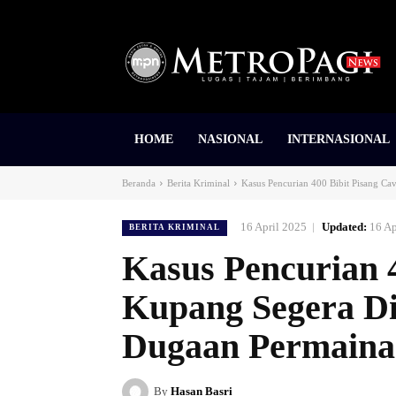
HOME
NASIONAL
INTERNASIONAL
Beranda
Berita Kriminal
Kasus Pencurian 400 Bibit Pisang Ca
16 April 2025
Updated:
16 Ap
BERITA KRIMINAL
Kasus Pencurian 4
Kupang Segera D
Dugaan Permain
By
Hasan Basri