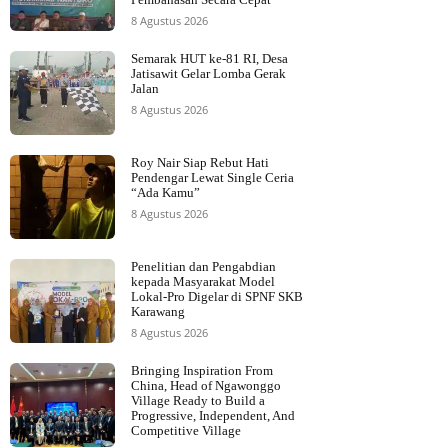
8 Agustus 2026
Semarak HUT ke-81 RI, Desa
Jatisawit Gelar Lomba Gerak
Jalan
8 Agustus 2026
Roy Nair Siap Rebut Hati
Pendengar Lewat Single Ceria
“Ada Kamu”
8 Agustus 2026
Penelitian dan Pengabdian
kepada Masyarakat Model
Lokal-Pro Digelar di SPNF SKB
Karawang
8 Agustus 2026
Bringing Inspiration From
China, Head of Ngawonggo
Village Ready to Build a
Progressive, Independent, And
Competitive Village