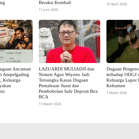
ang
Beraksi Kembali
10 April 2026
11 Juni 2026
ugaan Ancaman
LAZUARDI MULIADJI dan
Dugaan Penger
i Ampelgading
Notaris Agus Wiyono Jadi
terhadap ODGJ d
, Keluarga
Tersangka Kasus Dugaan
Keluarga Lapor 
nyakan
Pemalsuan Surat dan
Kebumen
isi
Pembobolan Safe Deposit Box
1 Maret 2026
BCA
13 Maret 2026