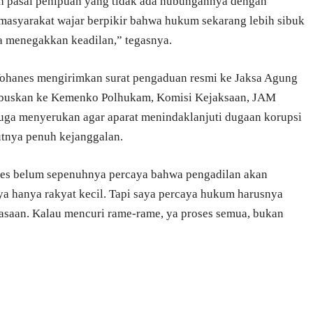
h pasal penipuan yang tidak ada hubungannya dengan
, masyarakat wajar berpikir bahwa hukum sekarang lebih sibuk
a menegakkan keadilan,” tegasnya.
ohanes mengirimkan surat pengaduan resmi ke Jaksa Agung
embuskan ke Kemenko Polhukam, Komisi Kejaksaan, JAM
juga menyerukan agar aparat menindaklanjuti dugaan korupsi
tnya penuh kejanggalan.
nes belum sepenuhnya percaya bahwa pengadilan akan
a hanya rakyat kecil. Tapi saya percaya hukum harusnya
asaan. Kalau mencuri rame-rame, ya proses semua, bukan