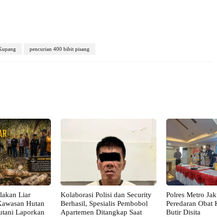
Kupang
pencurian 400 bibit pisang
X
Pinterest
VK
WhatsApp
akan Liar
Kolaborasi Polisi dan Security
Polres Metro Ja
Kawasan Hutan
Berhasil, Spesialis Pembobol
Peredaran Obat 
utani Laporkan
Apartemen Ditangkap Saat
Butir Disita