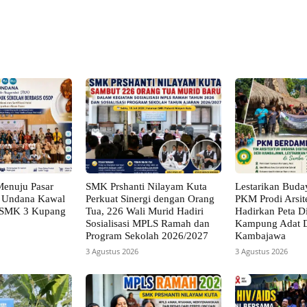
X
Pinterest
VK
WhatsApp
Menuju Pasar
SMK Prshanti Nilayam Kuta
Lestarikan Buda
B Undana Kawal
Perkuat Sinergi dengan Orang
PKM Prodi Arsit
 SMK 3 Kupang
Tua, 226 Wali Murid Hadiri
Hadirkan Peta Di
Sosialisasi MPLS Ramah dan
Kampung Adat D
Program Sekolah 2026/2027
Kambajawa
3 Agustus 2026
3 Agustus 2026