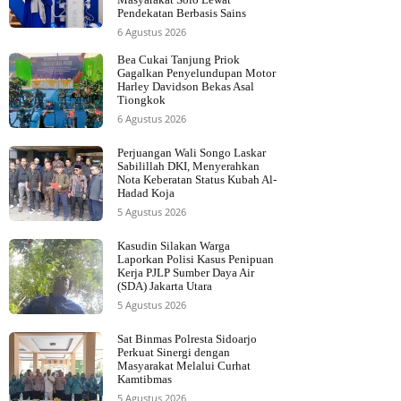
Pendekatan Berbasis Sains
6 Agustus 2026
Bea Cukai Tanjung Priok
Gagalkan Penyelundupan Motor
Harley Davidson Bekas Asal
Tiongkok
6 Agustus 2026
Perjuangan Wali Songo Laskar
Sabilillah DKI, Menyerahkan
Nota Keberatan Status Kubah Al-
Hadad Koja
5 Agustus 2026
Kasudin Silakan Warga
Laporkan Polisi Kasus Penipuan
Kerja PJLP Sumber Daya Air
(SDA) Jakarta Utara
5 Agustus 2026
Sat Binmas Polresta Sidoarjo
Perkuat Sinergi dengan
Masyarakat Melalui Curhat
Kamtibmas
5 Agustus 2026