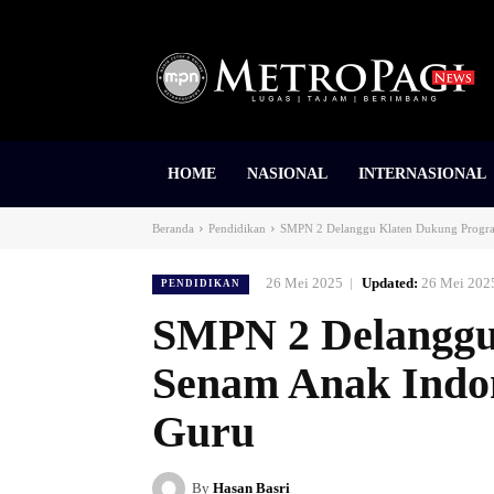
HOME
NASIONAL
INTERNASIONAL
Beranda
Pendidikan
SMPN 2 Delanggu Klaten Dukung Progra
26 Mei 2025
Updated:
26 Mei 202
PENDIDIKAN
SMPN 2 Delanggu
Senam Anak Indo
Guru
By
Hasan Basri