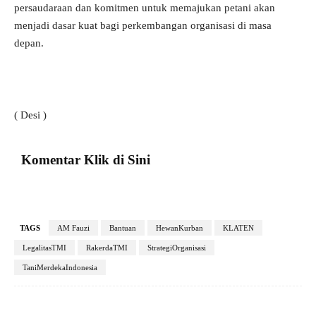
persaudaraan dan komitmen untuk memajukan petani akan
menjadi dasar kuat bagi perkembangan organisasi di masa
depan.
( Desi )
Komentar Klik di Sini
TAGS
AM Fauzi
Bantuan
HewanKurban
KLATEN
LegalitasTMI
RakerdaTMI
StrategiOrganisasi
TaniMerdekaIndonesia