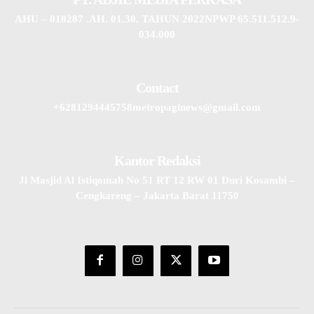
AHU – 018287 .AH. 01.30. TAHUN 2022NPWP 65.511.512.9-
034.000
Contact
+6281294445758metropaginews@gmail.com
Kantor Redaksi
Jl Masjid Al Istiqomah No 51 RT 12 RW 01 Duri Kosambi –
Cengkareng – Jakarta Barat 11750