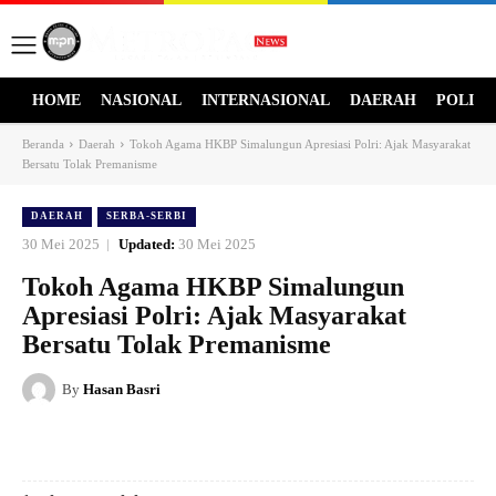
HOME
NASIONAL
INTERNASIONAL
DAERAH
POLITI
Beranda
Daerah
Tokoh Agama HKBP Simalungun Apresiasi Polri: Ajak Masyarakat
Bersatu Tolak Premanisme
DAERAH
SERBA-SERBI
30 Mei 2025
Updated:
30 Mei 2025
Tokoh Agama HKBP Simalungun
Apresiasi Polri: Ajak Masyarakat
Bersatu Tolak Premanisme
By
Hasan Basri