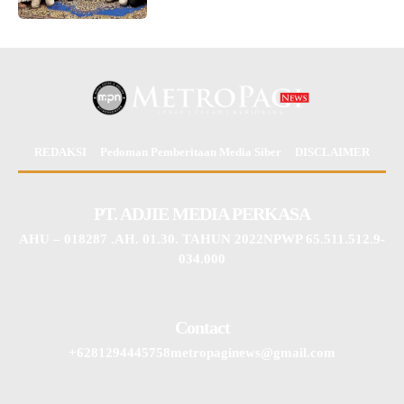
REDAKSI
Pedoman Pemberitaan Media Siber
DISCLAIMER
PT. ADJIE MEDIA PERKASA
AHU – 018287 .AH. 01.30. TAHUN 2022NPWP 65.511.512.9-
034.000
Contact
+6281294445758metropaginews@gmail.com