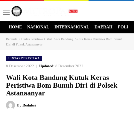
HOME
NASIONAL
INTERNASIONAL
DAERAH
POLITI
Beranda
Lintas Peristiwa
Wali Kota Bandung Kutuk Keras Peristiwa Bom Bunuh
Diri di Polsek Astanaanyar
LINTAS PERISTIWA
8 Desember 2022
Updated:
8 Desember 2022
Wali Kota Bandung Kutuk Keras
Peristiwa Bom Bunuh Diri di Polsek
Astanaanyar
By
Redaksi