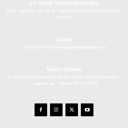
PT. ADJIE MEDIA PERKASA
AHU – 018287 .AH. 01.30. TAHUN 2022NPWP 65.511.512.9-
034.000
Contact
+6281294445758metropaginews@gmail.com
Kantor Redaksi
Jl Masjid Al Istiqomah No 51 RT 12 RW 01 Duri Kosambi –
Cengkareng – Jakarta Barat 11750