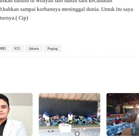
uskan dahulu di wilayah lain masih satu kecamatan
D,bahkan sampai korbannya meninggal dunia. Untuk itu saya
turnya.( Cip)
DBD
ICU
Jakarta
Poging
X
Pinterest
VK
WhatsApp