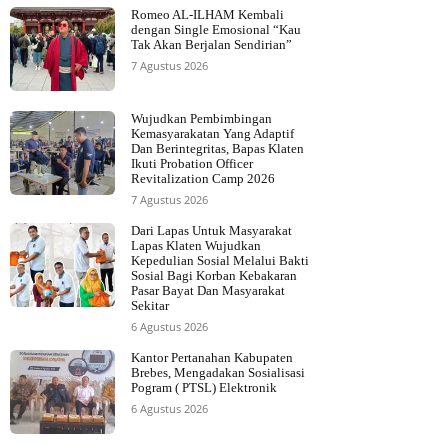
Romeo AL-ILHAM Kembali
dengan Single Emosional “Kau
Tak Akan Berjalan Sendirian”
7 Agustus 2026
Wujudkan Pembimbingan
Kemasyarakatan Yang Adaptif
Dan Berintegritas, Bapas Klaten
Ikuti Probation Officer
Revitalization Camp 2026
7 Agustus 2026
Dari Lapas Untuk Masyarakat
Lapas Klaten Wujudkan
Kepedulian Sosial Melalui Bakti
Sosial Bagi Korban Kebakaran
Pasar Bayat Dan Masyarakat
Sekitar
6 Agustus 2026
Kantor Pertanahan Kabupaten
Brebes, Mengadakan Sosialisasi
Pogram ( PTSL) Elektronik
6 Agustus 2026