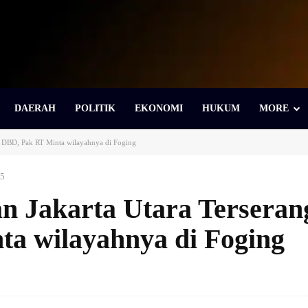
DAERAH
POLITIK
EKONOMI
HUKUM
MORE
g DBD, Pak RT Minta wilayahnya di Foging
25
n Jakarta Utara Terseran
a wilayahnya di Foging
Bagikan