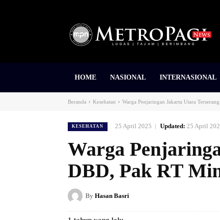
HOME
NASIONAL
INTERNASIONAL
Beranda
Kesehatan
Warga Penjaringan Jakarta Utara Terseran
25 April 2025
Updated:
25 April 20
KESEHATAN
Warga Penjaringa
DBD, Pak RT Mint
By
Hasan Basri