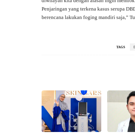
diwilayah kita dengan alasan ingin memfok
Penjaringan yang terkena kasus serupa DB
berencana lakukan foging mandiri saja,” Tu
TAGS
Facebook
Bagikan