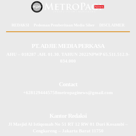
REDAKSI
Pedoman Pemberitaan Media Siber
DISCLAIMER
PT. ADJIE MEDIA PERKASA
AHU – 018287 .AH. 01.30. TAHUN 2022NPWP 65.511.512.9-
034.000
Contact
+6281294445758metropaginews@gmail.com
Kantor Redaksi
Jl Masjid Al Istiqomah No 51 RT 12 RW 01 Duri Kosambi –
Cengkareng – Jakarta Barat 11750