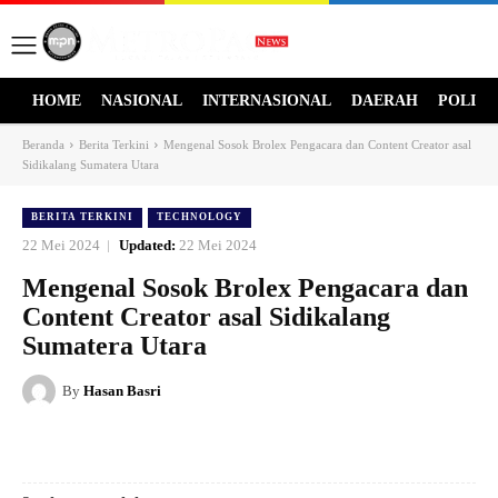
HOME
NASIONAL
INTERNASIONAL
DAERAH
POLITI
Beranda
Berita Terkini
Mengenal Sosok Brolex Pengacara dan Content Creator asal
Sidikalang Sumatera Utara
BERITA TERKINI
TECHNOLOGY
22 Mei 2024
Updated:
22 Mei 2024
Mengenal Sosok Brolex Pengacara dan
Content Creator asal Sidikalang
Sumatera Utara
By
Hasan Basri