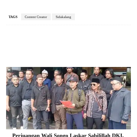
TAGS
Content Creator
Sidakalang
Facebook
X
Pinterest
VK
Perjuangan Wali Songo Laskar Sabilillah DKI,