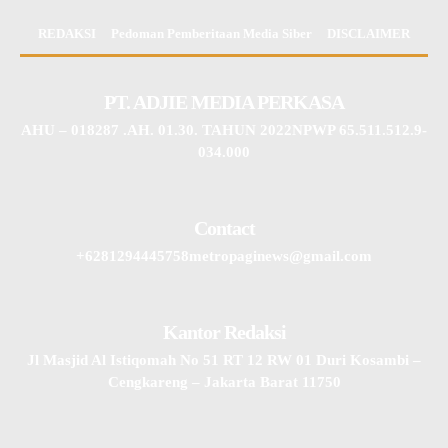
REDAKSI
Pedoman Pemberitaan Media Siber
DISCLAIMER
PT. ADJIE MEDIA PERKASA
AHU – 018287 .AH. 01.30. TAHUN 2022NPWP 65.511.512.9-
034.000
Contact
+6281294445758metropaginews@gmail.com
Kantor Redaksi
Jl Masjid Al Istiqomah No 51 RT 12 RW 01 Duri Kosambi –
Cengkareng – Jakarta Barat 11750