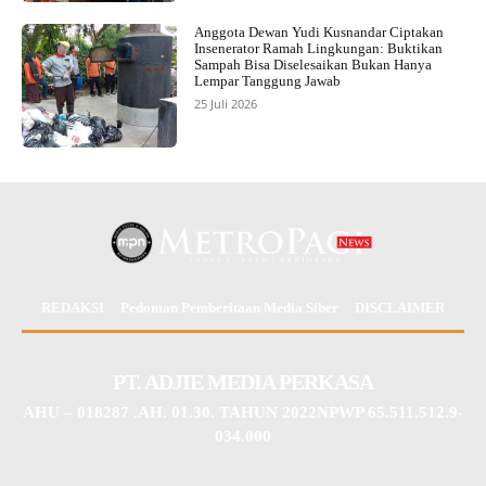
Anggota Dewan Yudi Kusnandar Ciptakan
Insenerator Ramah Lingkungan: Buktikan
Sampah Bisa Diselesaikan Bukan Hanya
Lempar Tanggung Jawab
25 Juli 2026
REDAKSI
Pedoman Pemberitaan Media Siber
DISCLAIMER
PT. ADJIE MEDIA PERKASA
AHU – 018287 .AH. 01.30. TAHUN 2022NPWP 65.511.512.9-
034.000