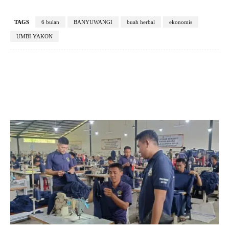
TAGS
6 bulan
BANYUWANGI
buah herbal
ekonomis
UMBI YAKON
Facebook
X
Pinterest
VK