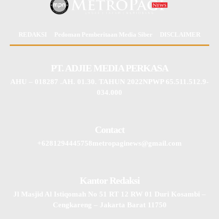
REDAKSI
Pedoman Pemberitaan Media Siber
DISCLAIMER
PT. ADJIE MEDIA PERKASA
AHU – 018287 .AH. 01.30. TAHUN 2022NPWP 65.511.512.9-
034.000
Contact
+6281294445758metropaginews@gmail.com
Kantor Redaksi
Jl Masjid Al Istiqomah No 51 RT 12 RW 01 Duri Kosambi –
Cengkareng – Jakarta Barat 11750