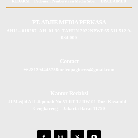
REDAKSI
Pedoman Pemberitaan Media Siber
DISCLAIMER
PT. ADJIE MEDIA PERKASA
AHU – 018287 .AH. 01.30. TAHUN 2022NPWP 65.511.512.9-
034.000
Contact
+6281294445758metropaginews@gmail.com
Kantor Redaksi
Jl Masjid Al Istiqomah No 51 RT 12 RW 01 Duri Kosambi –
Cengkareng – Jakarta Barat 11750