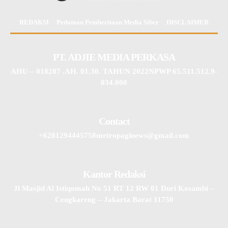
REDAKSI
Pedoman Pemberitaan Media Siber
DISCLAIMER
PT. ADJIE MEDIA PERKASA
AHU – 018287 .AH. 01.30. TAHUN 2022NPWP 65.511.512.9-
034.000
Contact
+6281294445758metropaginews@gmail.com
Kantor Redaksi
Jl Masjid Al Istiqomah No 51 RT 12 RW 01 Duri Kosambi –
Cengkareng – Jakarta Barat 11750