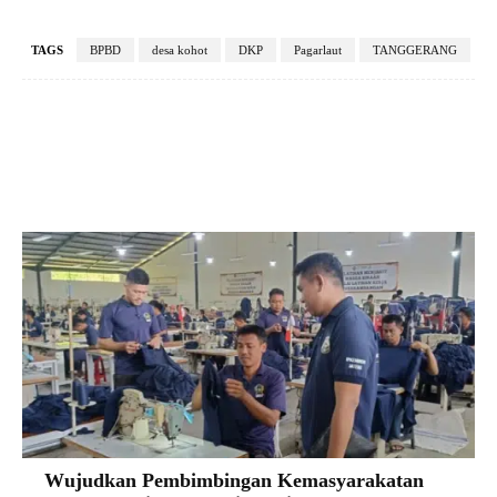
TAGS
BPBD
desa kohot
DKP
Pagarlaut
TANGGERANG
Facebook
X
Pinterest
VK
Wujudkan Pembimbingan Kemasyarakatan