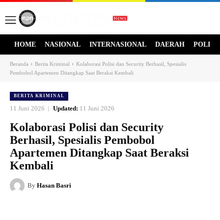
HOME
NASIONAL
INTERNASIONAL
DAERAH
POLITI
Beranda
Berita Kriminal
Kolaborasi Polisi dan Security Berhasil, Spesialis
Pembobol Apartemen Ditangkap Saat Beraksi Kembali
BERITA KRIMINAL
11 Juni 2026
Updated:
11 Juni 2026
Kolaborasi Polisi dan Security
Berhasil, Spesialis Pembobol
Apartemen Ditangkap Saat Beraksi
Kembali
By
Hasan Basri