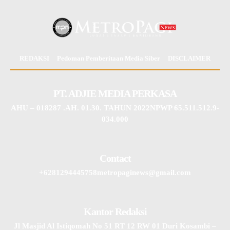
REDAKSI
Pedoman Pemberitaan Media Siber
DISCLAIMER
PT. ADJIE MEDIA PERKASA
AHU – 018287 .AH. 01.30. TAHUN 2022NPWP 65.511.512.9-
034.000
Contact
+6281294445758metropaginews@gmail.com
Kantor Redaksi
Jl Masjid Al Istiqomah No 51 RT 12 RW 01 Duri Kosambi –