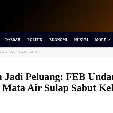
DAERAH
POLITIK
EKONOMI
HUKUM
MORE
 Ajari Warga Desa Mata Air Sulap...
 Jadi Peluang: FEB Unda
 Mata Air Sulap Sabut Ke
Bagikan