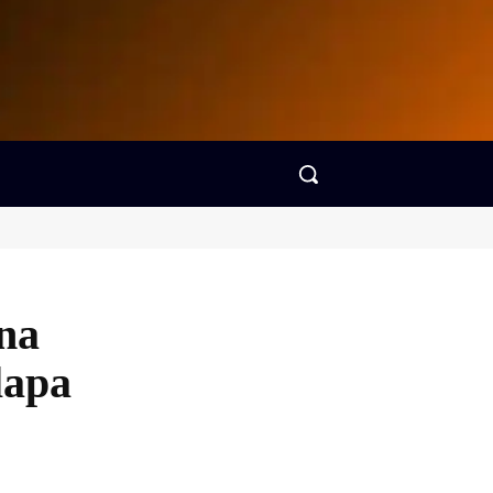
na
lapa