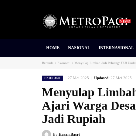
HOME
NASIONAL
INTERNASIONAL
Beranda
Ekonomi
Menyulap Limbah Jadi Peluang: FEB Undana
27 Mei 2025
Updated:
27 Mei 2025
EKONOMI
Menyulap Limbah
Ajari Warga Desa
Jadi Rupiah
By
Hasan Basri