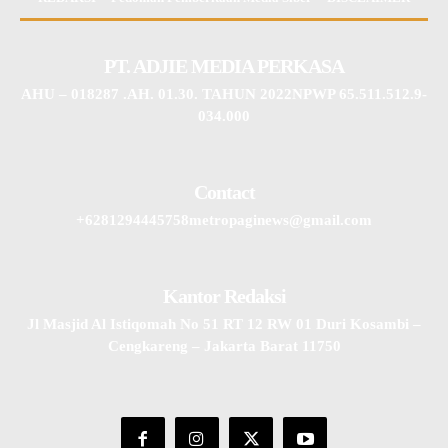
PT. ADJIE MEDIA PERKASA
AHU – 018287 .AH. 01.30. TAHUN 2022NPWP 65.511.512.9-
034.000
Contact
+6281294445758metropaginews@gmail.com
Kantor Redaksi
Jl Masjid Al Istiqomah No 51 RT 12 RW 01 Duri Kosambi –
Cengkareng – Jakarta Barat 11750