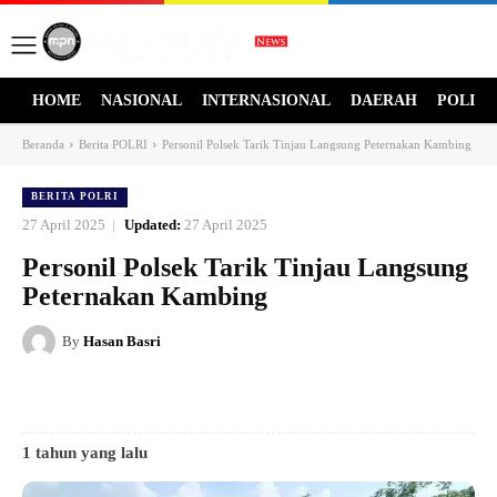
HOME
NASIONAL
INTERNASIONAL
DAERAH
POLITI
Beranda
Berita POLRI
Personil Polsek Tarik Tinjau Langsung Peternakan Kambing
BERITA POLRI
27 April 2025
Updated:
27 April 2025
Personil Polsek Tarik Tinjau Langsung
Peternakan Kambing
By
Hasan Basri
1 tahun yang lalu