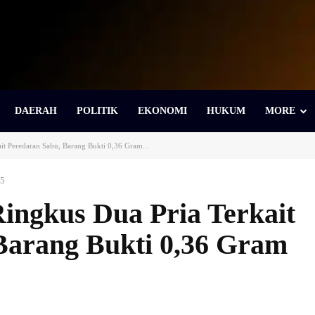
DAERAH
POLITIK
EKONOMI
HUKUM
MORE
ait Peredaran Sabu, Barang Bukti 0,36 Gram...
25
Ringkus Dua Pria Terkait
Barang Bukti 0,36 Gram
Bagikan