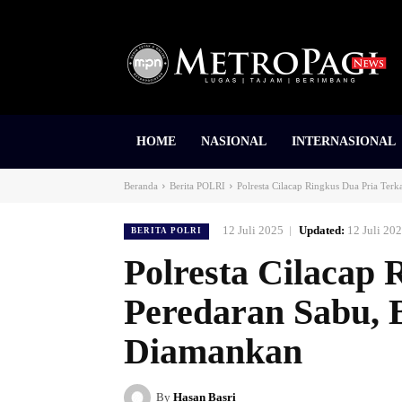
HOME
NASIONAL
INTERNASIONAL
Beranda
Berita POLRI
Polresta Cilacap Ringkus Dua Pria Terk
12 Juli 2025
Updated:
12 Juli 20
BERITA POLRI
Polresta Cilacap 
Peredaran Sabu, 
Diamankan
By
Hasan Basri