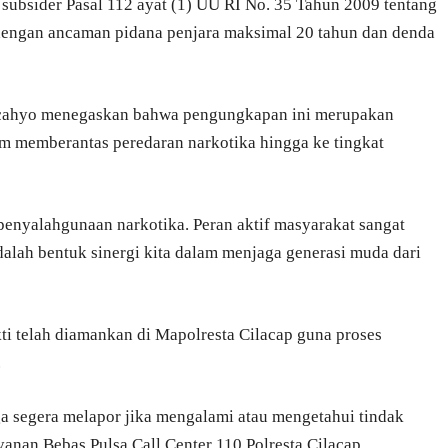
 subsider Pasal 112 ayat (1) UU RI No. 35 Tahun 2009 tentang
 dengan ancaman pidana penjara maksimal 20 tahun dan denda
Secahyo menegaskan bahwa pengungkapan ini merupakan
am memberantas peredaran narkotika hingga ke tingkat
penyalahgunaan narkotika. Peran aktif masyarakat sangat
dalah bentuk sinergi kita dalam menjaga generasi muda dari
kti telah diamankan di Mapolresta Cilacap guna proses
.
a segera melapor jika mengalami atau mengetahui tindak
nan Bebas Pulsa Call Center 110 Polresta Cilacap.