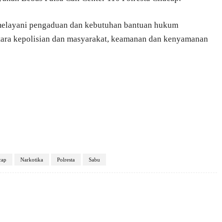
k melayani pengaduan dan kebutuhan bantuan hukum
ntara kepolisian dan masyarakat, keamanan dan kenyamanan
cap
Narkotika
Polresta
Sabu
X
Pinterest
VK
WhatsApp