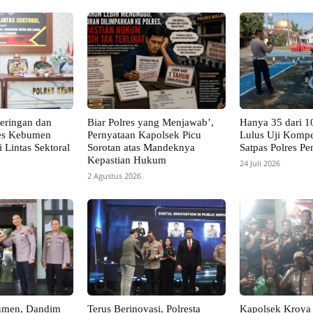
keringan dan
Biar Polres yang Menjawab’,
Hanya 35 dari 1
res Kebumen
Pernyataan Kapolsek Picu
Lulus Uji Kompe
i Lintas Sektoral
Sorotan atas Mandeknya
Satpas Polres Pe
Kepastian Hukum
24 Juli 2026
2 Agustus 2026
umen, Dandim
Terus Berinovasi, Polresta
Kapolsek Kroya