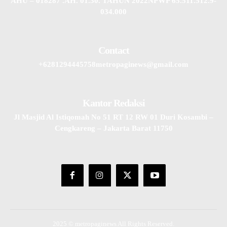
AHU – 018287 .AH. 01.30. TAHUN 2022NPWP 65.511.512.9-
034.000
Contact
+6281294445758metropaginews@gmail.com
Kantor Redaksi
Jl Masjid Al Istiqomah No 51 RT 12 RW 01 Duri Kosambi –
Cengkareng – Jakarta Barat 11750
2025 © metropaginews All Rights Reserved.