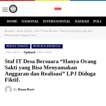
HOME
NASIONAL
INTERNASIONAL
DAERAH
POLITI
Beranda
Berita Terkini
Staf IT Desa Bersuara "Hanya Orang Sakti yang Bisa
Menyamakan Anggaran dan...
BERITA TERKINI
HUKUM & KRIMINAL
3 Mei 2024
Updated:
3 Mei 2024
Staf IT Desa Bersuara “Hanya Orang
Sakti yang Bisa Menyamakan
Anggaran dan Realisasi” LPJ Diduga
Fiktif.
By
Hasan Basri