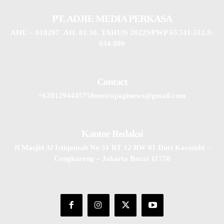
PT. ADJIE MEDIA PERKASA
AHU – 018287 .AH. 01.30. TAHUN 2022NPWP 65.511.512.9-
034.000
Contact
+6281294445758metropaginews@gmail.com
Kantor Redaksi
Jl Masjid Al Istiqomah No 51 RT 12 RW 01 Duri Kosambi –
Cengkareng – Jakarta Barat 11750